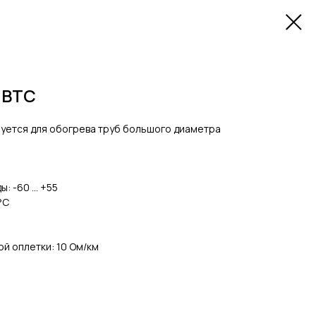
 BTC
уется для обогрева труб большого диаметра
: -60 … +55
°С
й оплетки: 10 Oм/км