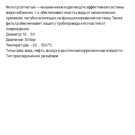
Фильтр сетчатый — незаменимое изделие для эффективной системы
водоснабжения, т.к. обеспечивает очистку воды от механических
примесей, пагубно влияющих на функционирование системы. Также
фильтр обеспечивает защиту трубопровода и его частей от
повреждений.
Диаметр: 10 ... 50
Давление: 30 бар
Температура: – 20 ... 350 °С
Типы сред: вода, нефть, воздух и различные коррозионные жидкости
Тип присоединения: резьбовое